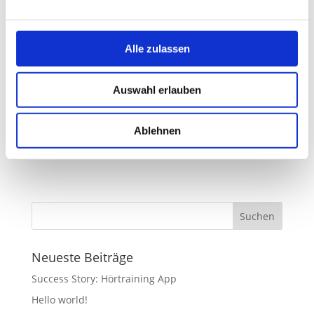
title_light=“1″ title=“PRESENTERS“ style=“double“
css_animation=“bounceIn“][gem_divider
margin_top=“100″ class_name=“divider-hidden“]
Alle zulassen
[/vc_column][/vc_row][vc_row css_animation=“fadeIn“
css=“.vc_custom_1553588277234{margin-top: 0px
!important;}“][vc_column][gem_team style=“4″
Auswahl erlauben
centered=“1″ team=“team3″ columns=“3″
tel_color=“#00bcd4″ border_color=“#dfe5e8″
bottom_border_color=“#a3e7f0″
Ablehnen
background_color=“#ffffff“][/vc_column][/vc_row]
Neueste Beiträge
Success Story: Hörtraining App
Hello world!