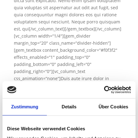
dicta sunt explicabo. Nemo enim ipsam voluptatem
quia voluptas sit aspernatur aut odit aut fugit, sed
quia consequuntur magni dolores eos qui ratione
voluptatem sequi nesciunt. Neque porro quisquam
est, qui[/vc_column_text][/gem_textbox][/vc_column]
[vc_column width=“1/4″][gem_divider
margin_top=“20″ class_name=“divider-hidden“]
[gem_textbox content_background_color=“#f0f3f2″
effects_enabled=“1″ padding_top=“0″
padding_bottom=“0″ padding_left=“0″
padding_right=“0″][vc_column_text
css_animation=“none“]Duis aute irure dolor in
reprehenderit in voluptate velit esse cillum dolore eu
fugiat nulla pariatur. Excepteur sint occaecat
cupidatat non proident, sunt in culpa qui officia
deserunt mollit anim id est laborum. Sed ut
Zustimmung
Details
Über Cookies
perspiciatis unde omnis iste natus error sit
voluptatem accusantium doloremque laudantium,
totam rem aperiam, eaque ipsa quae ab illo
Diese Webseite verwendet Cookies
inventore veritatis et quasi architecto beatae vitae