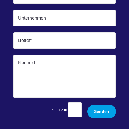
=
4 + 12
Senden