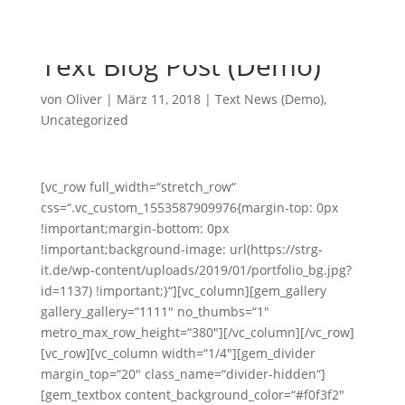
Text Blog Post (Demo)
von
Oliver
|
März 11, 2018
|
Text News (Demo)
,
Uncategorized
[vc_row full_width=“stretch_row“
css=“.vc_custom_1553587909976{margin-top: 0px
!important;margin-bottom: 0px
!important;background-image: url(https://strg-
it.de/wp-content/uploads/2019/01/portfolio_bg.jpg?
id=1137) !important;}“][vc_column][gem_gallery
gallery_gallery=“1111″ no_thumbs=“1″
metro_max_row_height=“380″][/vc_column][/vc_row]
[vc_row][vc_column width=“1/4″][gem_divider
margin_top=“20″ class_name=“divider-hidden“]
[gem_textbox content_background_color=“#f0f3f2″