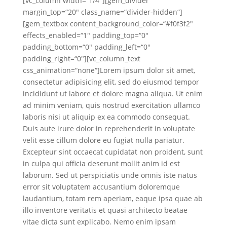
[vc_column width=“1/4″][gem_divider
margin_top=“20″ class_name=“divider-hidden“]
[gem_textbox content_background_color=“#f0f3f2″
effects_enabled=“1″ padding_top=“0″
padding_bottom=“0″ padding_left=“0″
padding_right=“0″][vc_column_text
css_animation=“none“]Lorem ipsum dolor sit amet,
consectetur adipisicing elit, sed do eiusmod tempor
incididunt ut labore et dolore magna aliqua. Ut enim
ad minim veniam, quis nostrud exercitation ullamco
laboris nisi ut aliquip ex ea commodo consequat.
Duis aute irure dolor in reprehenderit in voluptate
velit esse cillum dolore eu fugiat nulla pariatur.
Excepteur sint occaecat cupidatat non proident, sunt
in culpa qui officia deserunt mollit anim id est
laborum. Sed ut perspiciatis unde omnis iste natus
error sit voluptatem accusantium doloremque
laudantium, totam rem aperiam, eaque ipsa quae ab
illo inventore veritatis et quasi architecto beatae
vitae dicta sunt explicabo. Nemo enim ipsam