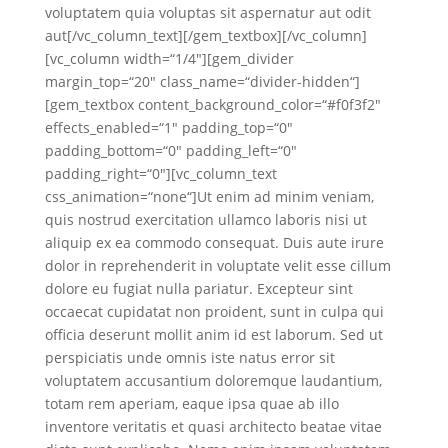
voluptatem quia voluptas sit aspernatur aut odit
aut[/vc_column_text][/gem_textbox][/vc_column]
[vc_column width=“1/4″][gem_divider
margin_top=“20″ class_name=“divider-hidden“]
[gem_textbox content_background_color=“#f0f3f2″
effects_enabled=“1″ padding_top=“0″
padding_bottom=“0″ padding_left=“0″
padding_right=“0″][vc_column_text
css_animation=“none“]Ut enim ad minim veniam,
quis nostrud exercitation ullamco laboris nisi ut
aliquip ex ea commodo consequat. Duis aute irure
dolor in reprehenderit in voluptate velit esse cillum
dolore eu fugiat nulla pariatur. Excepteur sint
occaecat cupidatat non proident, sunt in culpa qui
officia deserunt mollit anim id est laborum. Sed ut
perspiciatis unde omnis iste natus error sit
voluptatem accusantium doloremque laudantium,
totam rem aperiam, eaque ipsa quae ab illo
inventore veritatis et quasi architecto beatae vitae