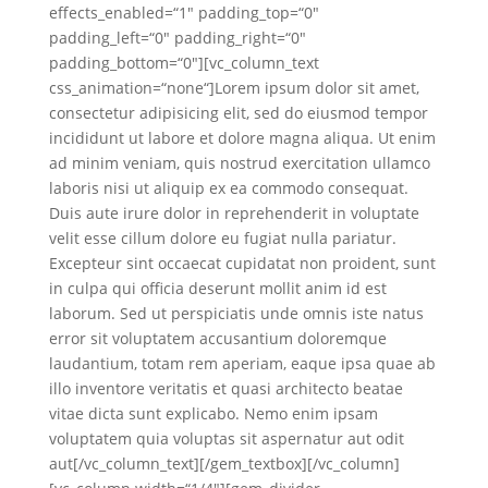
effects_enabled=“1″ padding_top=“0″
padding_left=“0″ padding_right=“0″
padding_bottom=“0″][vc_column_text
css_animation=“none“]Lorem ipsum dolor sit amet,
consectetur adipisicing elit, sed do eiusmod tempor
incididunt ut labore et dolore magna aliqua. Ut enim
ad minim veniam, quis nostrud exercitation ullamco
laboris nisi ut aliquip ex ea commodo consequat.
Duis aute irure dolor in reprehenderit in voluptate
velit esse cillum dolore eu fugiat nulla pariatur.
Excepteur sint occaecat cupidatat non proident, sunt
in culpa qui officia deserunt mollit anim id est
laborum. Sed ut perspiciatis unde omnis iste natus
error sit voluptatem accusantium doloremque
laudantium, totam rem aperiam, eaque ipsa quae ab
illo inventore veritatis et quasi architecto beatae
vitae dicta sunt explicabo. Nemo enim ipsam
voluptatem quia voluptas sit aspernatur aut odit
aut[/vc_column_text][/gem_textbox][/vc_column]